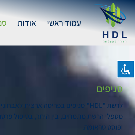
עמוד ראשי
אודות
סנ
סניפים
לרשת "HDL" סניפים בפריסה ארצית לאבחוני קשב וריכוז, לקוחות למידה ומרכזי טיפול.
מטפלי הרשת מתמחים, בין היתר, בטיפול פרטני
ופוסט טראומה.